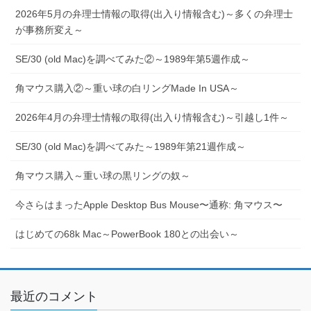
2026年5月の弁理士情報の取得(出入り情報含む)～多くの弁理士
が事務所変え～
SE/30 (old Mac)を調べてみた②～1989年第5週作成～
角マウス購入②～重い球の白リングMade In USA～
2026年4月の弁理士情報の取得(出入り情報含む)～引越し1件～
SE/30 (old Mac)を調べてみた～1989年第21週作成～
角マウス購入～重い球の黒リングの奴～
今さらはまったApple Desktop Bus Mouse〜通称: 角マウス〜
はじめての68k Mac～PowerBook 180との出会い～
最近のコメント