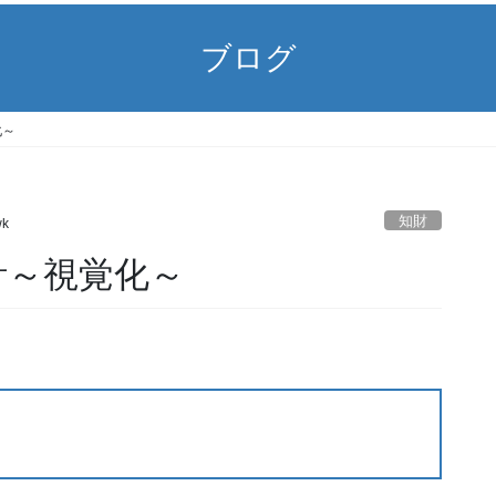
ブログ
化～
知財
wk
集計～視覚化～