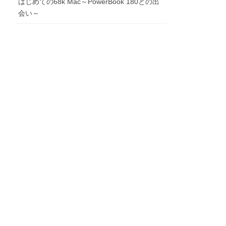
はじめての68k Mac～PowerBook 180との出
会い～