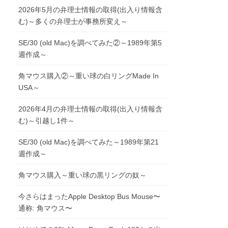
2026年5月の弁理士情報の取得(出入り情報含
む)～多くの弁理士が事務所変え～
SE/30 (old Mac)を調べてみた②～1989年第5
週作成～
角マウス購入②～重い球の白リングMade In
USA～
2026年4月の弁理士情報の取得(出入り情報含
む)～引越し1件～
SE/30 (old Mac)を調べてみた～1989年第21
週作成～
角マウス購入～重い球の黒リングの奴～
今さらはまったApple Desktop Bus Mouse〜
通称: 角マウス〜