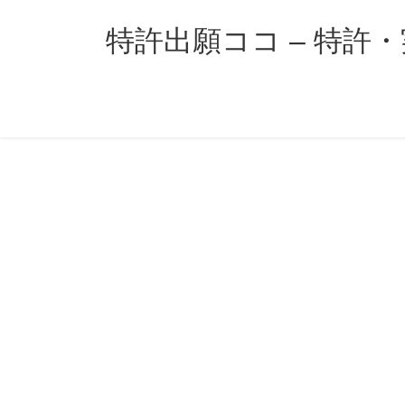
コ
ナ
ン
ビ
特許出願ココ – 特許
テ
ゲ
ン
ー
ツ
シ
へ
ョ
ス
ン
キ
に
ッ
移
プ
動