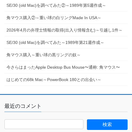
SE/30 (old Mac)を調べてみた②～1989年第5週作成～
角マウス購入②～重い球の白リングMade In USA～
2026年4月の弁理士情報の取得(出入り情報含む)～引越し1件～
SE/30 (old Mac)を調べてみた～1989年第21週作成～
角マウス購入～重い球の黒リングの奴～
今さらはまったApple Desktop Bus Mouse〜通称: 角マウス〜
はじめての68k Mac～PowerBook 180との出会い～
最近のコメント