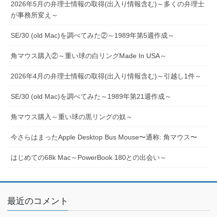
2026年5月の弁理士情報の取得(出入り情報含む)～多くの弁理士
が事務所変え～
SE/30 (old Mac)を調べてみた②～1989年第5週作成～
角マウス購入②～重い球の白リングMade In USA～
2026年4月の弁理士情報の取得(出入り情報含む)～引越し1件～
SE/30 (old Mac)を調べてみた～1989年第21週作成～
角マウス購入～重い球の黒リングの奴～
今さらはまったApple Desktop Bus Mouse〜通称: 角マウス〜
はじめての68k Mac～PowerBook 180との出会い～
最近のコメント