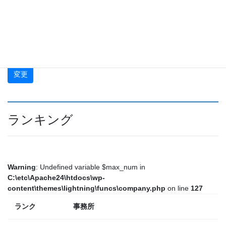
公開公報
再公表
公開公表
実用新案
ランキング
Warning
: Undefined variable $max_num in
C:\etc\Apache24\htdocs\wp-
content\themes\lightning\funcs\company.php
on line
127
ランク
事務所