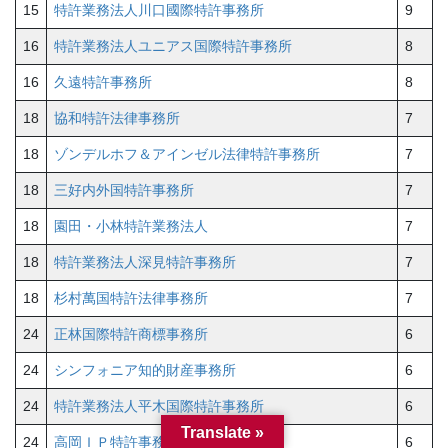
15
特許業務法人川口國際特許事務所
9
16
特許業務法人ユニアス国際特許事務所
8
16
久遠特許事務所
8
18
協和特許法律事務所
7
18
ゾンデルホフ＆アインゼル法律特許事務所
7
18
三好内外国特許事務所
7
18
園田・小林特許業務法人
7
18
特許業務法人深見特許事務所
7
18
杉村萬国特許法律事務所
7
24
正林国際特許商標事務所
6
24
シンフォニア知的財産事務所
6
24
特許業務法人平木国際特許事務所
6
Translate »
24
高岡ＩＰ特許事務所
6