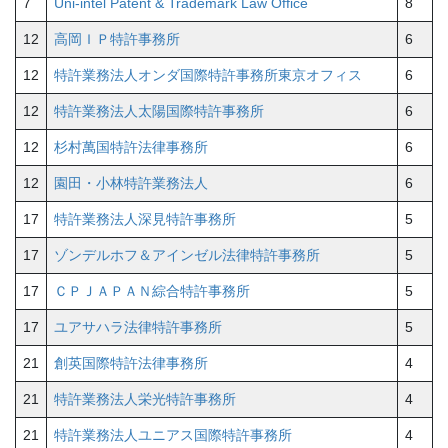
7
Uni-intel Patent & Trademark Law Office
8
12
高岡ＩＰ特許事務所
6
12
特許業務法人オンダ国際特許事務所東京オフィス
6
12
特許業務法人太陽国際特許事務所
6
12
杉村萬国特許法律事務所
6
12
園田・小林特許業務法人
6
17
特許業務法人深見特許事務所
5
17
ゾンデルホフ＆アインゼル法律特許事務所
5
17
ＣＰＪＡＰＡＮ綜合特許事務所
5
17
ユアサハラ法律特許事務所
5
21
創英国際特許法律事務所
4
21
特許業務法人栄光特許事務所
4
21
特許業務法人ユニアス国際特許事務所
4