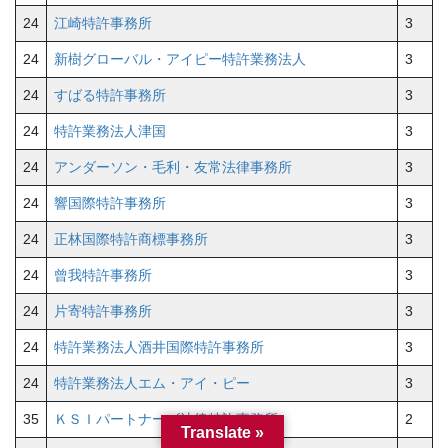
24
江崎特許事務所
3
24
新樹グローバル・アイピー特許業務法人
3
24
すばる特許事務所
3
24
特許業務法人津国
3
24
アンダーソン・毛利・友常法律事務所
3
24
響国際特許事務所
3
24
正林国際特許商標事務所
3
24
曾我特許事務所
3
24
片寄特許事務所
3
24
特許業務法人酒井国際特許事務所
3
24
特許業務法人エム・アイ・ピー
3
35
ＫＳＩパートナーズ法律特許事務所
2
Translate »