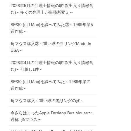
2026年5月の弁理士情報の取得(出入り情報含
む)～多くの弁理士が事務所変え～
SE/30 (old Mac)を調べてみた②～1989年第5
週作成～
角マウス購入②～重い球の白リングMade In
USA～
2026年4月の弁理士情報の取得(出入り情報含
む)～引越し1件～
SE/30 (old Mac)を調べてみた～1989年第21
週作成～
角マウス購入～重い球の黒リングの奴～
今さらはまったApple Desktop Bus Mouse〜
通称: 角マウス〜