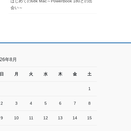
はじめての68k Mac～PowerBook 180との出
会い～
026年8月
日
月
火
水
木
金
土
1
2
3
4
5
6
7
8
9
10
11
12
13
14
15