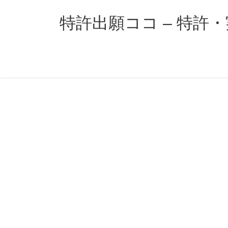
コ
ナ
ン
ビ
特許出願ココ – 特許
テ
ゲ
ン
ー
ツ
シ
へ
ョ
ス
ン
キ
に
ッ
移
プ
動