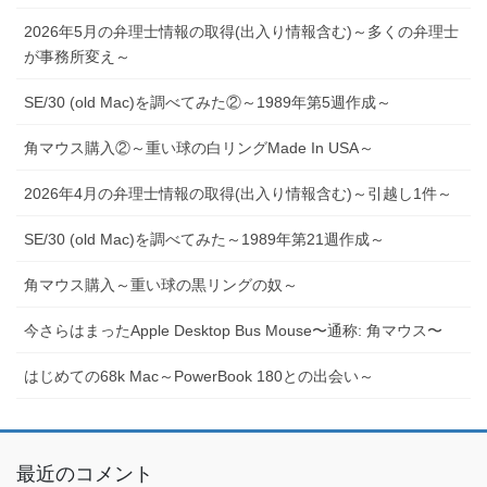
2026年5月の弁理士情報の取得(出入り情報含む)～多くの弁理士
が事務所変え～
SE/30 (old Mac)を調べてみた②～1989年第5週作成～
角マウス購入②～重い球の白リングMade In USA～
2026年4月の弁理士情報の取得(出入り情報含む)～引越し1件～
SE/30 (old Mac)を調べてみた～1989年第21週作成～
角マウス購入～重い球の黒リングの奴～
今さらはまったApple Desktop Bus Mouse〜通称: 角マウス〜
はじめての68k Mac～PowerBook 180との出会い～
最近のコメント