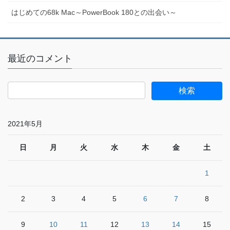
はじめての68k Mac～PowerBook 180との出会い～
最近のコメント
2021年5月
日
月
火
水
木
金
土
1
2
3
4
5
6
7
8
9
10
11
12
13
14
15