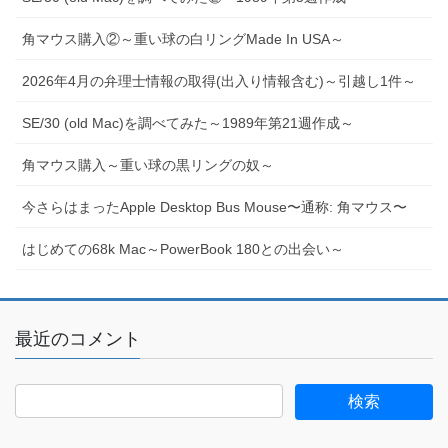
角マウス購入②～重い球の白リングMade In USA～
2026年4月の弁理士情報の取得(出入り情報含む)～引越し1件～
SE/30 (old Mac)を調べてみた～1989年第21週作成～
角マウス購入～重い球の黒リングの奴～
今さらはまったApple Desktop Bus Mouse〜通称: 角マウス〜
はじめての68k Mac～PowerBook 180との出会い～
最近のコメント