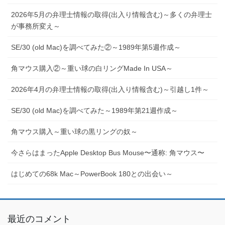
2026年5月の弁理士情報の取得(出入り情報含む)～多くの弁理士
が事務所変え～
SE/30 (old Mac)を調べてみた②～1989年第5週作成～
角マウス購入②～重い球の白リングMade In USA～
2026年4月の弁理士情報の取得(出入り情報含む)～引越し1件～
SE/30 (old Mac)を調べてみた～1989年第21週作成～
角マウス購入～重い球の黒リングの奴～
今さらはまったApple Desktop Bus Mouse〜通称: 角マウス〜
はじめての68k Mac～PowerBook 180との出会い～
最近のコメント