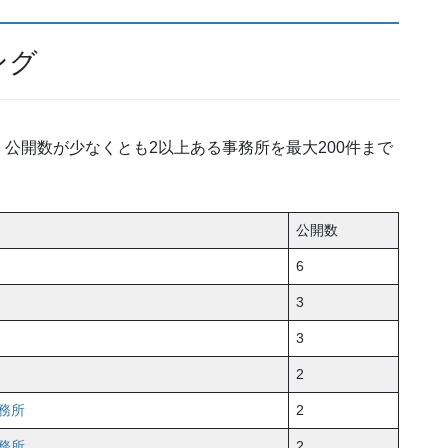
ング
公開数が少なくとも2以上ある事務所を最大200件まで
公開数
6
3
3
2
務所
2
務所
2