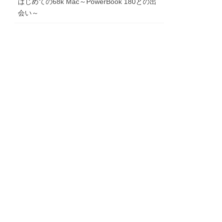
はじめての68k Mac～PowerBook 180との出
会い～