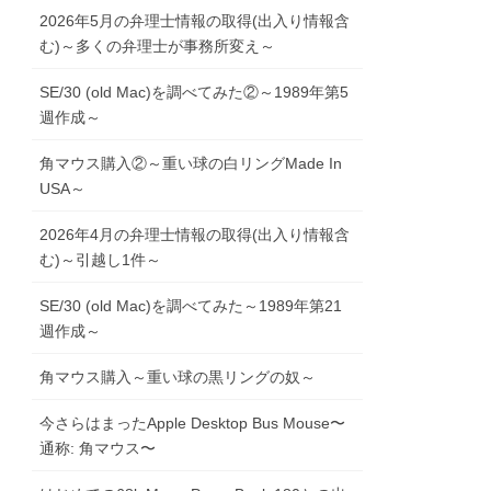
2026年5月の弁理士情報の取得(出入り情報含
む)～多くの弁理士が事務所変え～
SE/30 (old Mac)を調べてみた②～1989年第5
週作成～
角マウス購入②～重い球の白リングMade In
USA～
2026年4月の弁理士情報の取得(出入り情報含
む)～引越し1件～
SE/30 (old Mac)を調べてみた～1989年第21
週作成～
角マウス購入～重い球の黒リングの奴～
今さらはまったApple Desktop Bus Mouse〜
通称: 角マウス〜