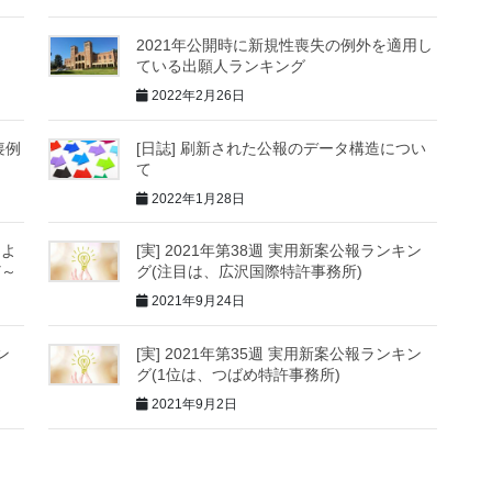
2021年公開時に新規性喪失の例外を適用し
ている出願人ランキング
2022年2月26日
喪例
[日誌] 刷新された公報のデータ構造につい
て
2022年1月28日
によ
[実] 2021年第38週 実用新案公報ランキン
ど～
グ(注目は、広沢国際特許事務所)
2021年9月24日
ン
[実] 2021年第35週 実用新案公報ランキン
グ(1位は、つばめ特許事務所)
2021年9月2日