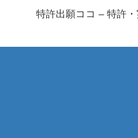
コ
ナ
ン
ビ
特許出願ココ – 特許
テ
ゲ
ン
ー
ツ
シ
へ
ョ
ス
ン
キ
に
ッ
移
プ
動