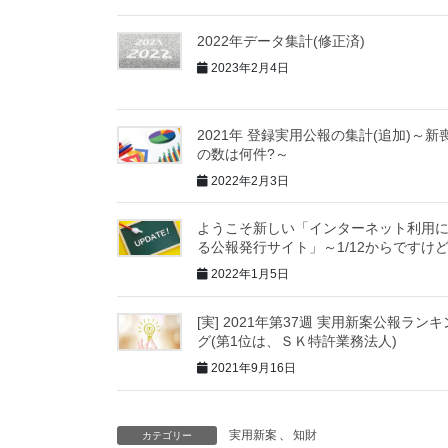
2022年データ集計(修正済)
2023年2月4日
2021年 登録実用公報の集計(追加)～新
の数は何件?～
2022年2月3日
ようこそ新しい「インターネット利用
る公報発行サイト」～1/12からですけ
2022年1月5日
[実] 2021年第37週 実用新案公報ランキ
グ(第1位は、ＳＫ特許業務法人)
2021年9月16日
実用新案
、
知財
カテゴリー