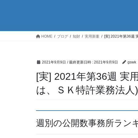
HOME
ブログ
知財
実用新案
[実] 2021年第3
2021年9月9日
/ 最終更新日時 :
2021年9月9日
gswk
[実] 2021年第36週
は、ＳＫ特許業務法人
週別の公開数事務所ラン