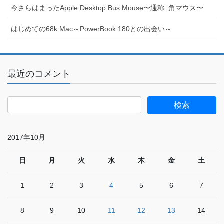
今さらはまったApple Desktop Bus Mouse〜通称: 角マウス〜
はじめての68k Mac～PowerBook 180との出会い～
最近のコメント
2017年10月
日
月
火
水
木
金
土
1
2
3
4
5
6
7
8
9
10
11
12
13
14