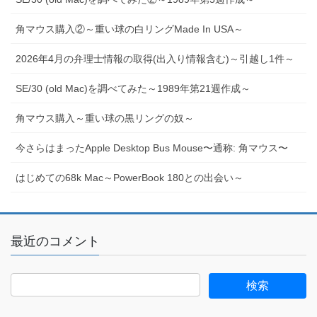
角マウス購入②～重い球の白リングMade In USA～
2026年4月の弁理士情報の取得(出入り情報含む)～引越し1件～
SE/30 (old Mac)を調べてみた～1989年第21週作成～
角マウス購入～重い球の黒リングの奴～
今さらはまったApple Desktop Bus Mouse〜通称: 角マウス〜
はじめての68k Mac～PowerBook 180との出会い～
最近のコメント