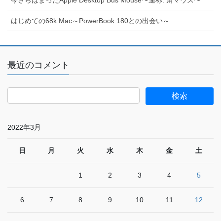
はじめての68k Mac～PowerBook 180との出会い～
最近のコメント
2022年3月
日
月
火
水
木
金
土
1
2
3
4
5
6
7
8
9
10
11
12