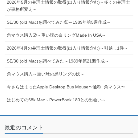
2026年5月の弁理士情報の取得(出入り情報含む)～多くの弁理士
が事務所変え～
SE/30 (old Mac)を調べてみた②～1989年第5週作成～
角マウス購入②～重い球の白リングMade In USA～
2026年4月の弁理士情報の取得(出入り情報含む)～引越し1件～
SE/30 (old Mac)を調べてみた～1989年第21週作成～
角マウス購入～重い球の黒リングの奴～
今さらはまったApple Desktop Bus Mouse〜通称: 角マウス〜
はじめての68k Mac～PowerBook 180との出会い～
最近のコメント