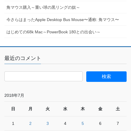
角マウス購入～重い球の黒リングの奴～
今さらはまったApple Desktop Bus Mouse〜通称: 角マウス〜
はじめての68k Mac～PowerBook 180との出会い～
最近のコメント
2018年7月
日
月
火
水
木
金
土
1
2
3
4
5
6
7