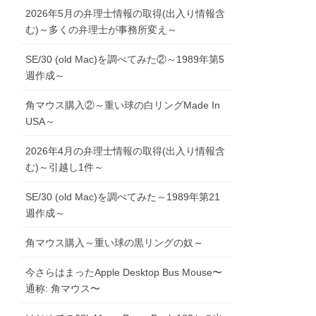
2026年5月の弁理士情報の取得(出入り情報含
む)～多くの弁理士が事務所変え～
SE/30 (old Mac)を調べてみた②～1989年第5
週作成～
角マウス購入②～重い球の白リングMade In
USA～
2026年4月の弁理士情報の取得(出入り情報含
む)～引越し1件～
SE/30 (old Mac)を調べてみた～1989年第21
週作成～
角マウス購入～重い球の黒リングの奴～
今さらはまったApple Desktop Bus Mouse〜
通称: 角マウス〜