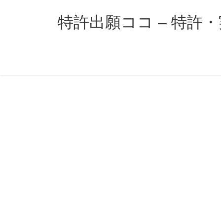
コ
ナ
ン
ビ
特許出願ココ – 特許
テ
ゲ
ン
ー
ツ
シ
へ
ョ
ス
ン
キ
に
ッ
移
プ
動