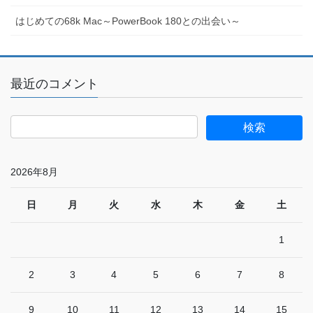
はじめての68k Mac～PowerBook 180との出会い～
最近のコメント
2026年8月
日
月
火
水
木
金
土
1
2
3
4
5
6
7
8
9
10
11
12
13
14
15