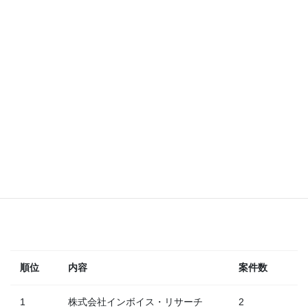
顧客の割合
株式会社イ
ンボイス・
リサーチ
株式会社飯
田
14.3%
株式会社ネ
28.6%
14.3%
クストセン
ト
スカイフォ
ーネット…
14.3%
ポーラ化成
工業株式…
株式会社 円
甘味
順位
内容
案件数
1
株式会社インボイス・リサーチ
2