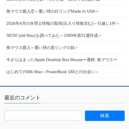
角マウス購入②～重い球の白リングMade In USA～
2026年4月の弁理士情報の取得(出入り情報含む)～引越し1件～
SE/30 (old Mac)を調べてみた～1989年第21週作成～
角マウス購入～重い球の黒リングの奴～
今さらはまったApple Desktop Bus Mouse〜通称: 角マウス〜
はじめての68k Mac～PowerBook 180との出会い～
最近のコメント