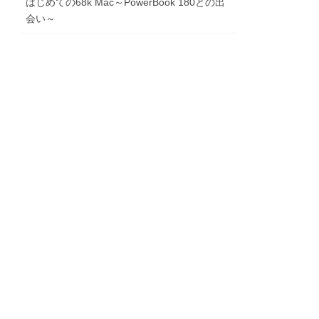
はじめての68k Mac～PowerBook 180との出
会い～