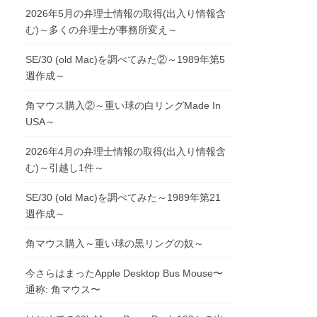
2026年5月の弁理士情報の取得(出入り情報含
む)～多くの弁理士が事務所変え～
SE/30 (old Mac)を調べてみた②～1989年第5
週作成～
角マウス購入②～重い球の白リングMade In
USA～
2026年4月の弁理士情報の取得(出入り情報含
む)～引越し1件～
SE/30 (old Mac)を調べてみた～1989年第21
週作成～
角マウス購入～重い球の黒リングの奴～
今さらはまったApple Desktop Bus Mouse〜
通称: 角マウス〜