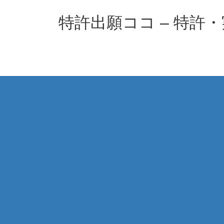
コ
ナ
ン
ビ
特許出願ココ – 特許
テ
ゲ
ン
ー
ツ
シ
へ
ョ
ス
ン
キ
に
ッ
移
プ
動