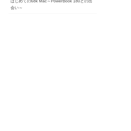
はじめての68k Mac～PowerBook 180との出
会い～