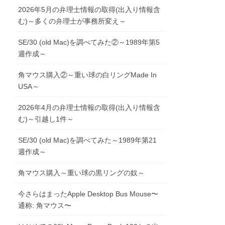
2026年5月の弁理士情報の取得(出入り情報含
む)～多くの弁理士が事務所変え～
SE/30 (old Mac)を調べてみた②～1989年第5
週作成～
角マウス購入②～重い球の白リングMade In
USA～
2026年4月の弁理士情報の取得(出入り情報含
む)～引越し1件～
SE/30 (old Mac)を調べてみた～1989年第21
週作成～
角マウス購入～重い球の黒リングの奴～
今さらはまったApple Desktop Bus Mouse〜
通称: 角マウス〜