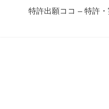
コ
ナ
ン
ビ
特許出願ココ – 特許
テ
ゲ
ン
ー
ツ
シ
へ
ョ
ス
ン
キ
に
ッ
移
プ
動