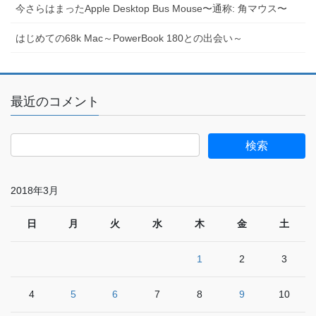
今さらはまったApple Desktop Bus Mouse〜通称: 角マウス〜
はじめての68k Mac～PowerBook 180との出会い～
最近のコメント
2018年3月
日
月
火
水
木
金
土
1
2
3
4
5
6
7
8
9
10