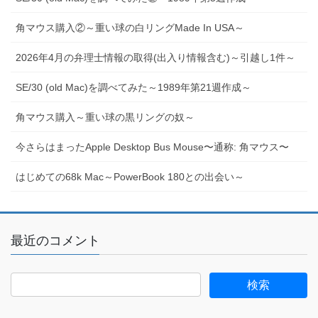
角マウス購入②～重い球の白リングMade In USA～
2026年4月の弁理士情報の取得(出入り情報含む)～引越し1件～
SE/30 (old Mac)を調べてみた～1989年第21週作成～
角マウス購入～重い球の黒リングの奴～
今さらはまったApple Desktop Bus Mouse〜通称: 角マウス〜
はじめての68k Mac～PowerBook 180との出会い～
最近のコメント