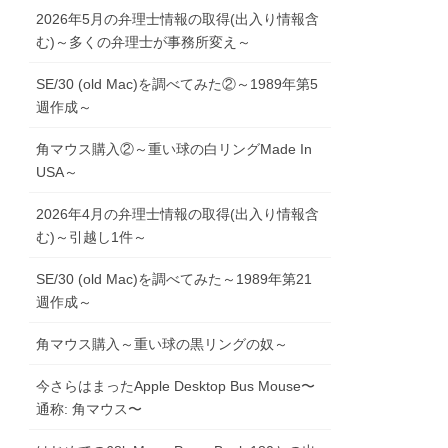
2026年5月の弁理士情報の取得(出入り情報含
む)～多くの弁理士が事務所変え～
SE/30 (old Mac)を調べてみた②～1989年第5
週作成～
角マウス購入②～重い球の白リングMade In
USA～
2026年4月の弁理士情報の取得(出入り情報含
む)～引越し1件～
SE/30 (old Mac)を調べてみた～1989年第21
週作成～
角マウス購入～重い球の黒リングの奴～
今さらはまったApple Desktop Bus Mouse〜
通称: 角マウス〜