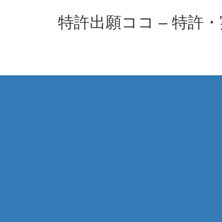
コ
ナ
ン
ビ
特許出願ココ – 特許
テ
ゲ
ン
ー
ツ
シ
へ
ョ
ス
ン
キ
に
ッ
移
プ
動