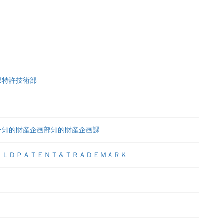
部特許技術部
ー知的財産企画部知的財産企画課
ＲＬＤＰＡＴＥＮＴ＆ＴＲＡＤＥＭＡＲＫ