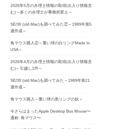
2026年5月の弁理士情報の取得(出入り情報含
む)～多くの弁理士が事務所変え～
SE/30 (old Mac)を調べてみた②～1989年第5
週作成～
角マウス購入②～重い球の白リングMade In
USA～
2026年4月の弁理士情報の取得(出入り情報含
む)～引越し1件～
SE/30 (old Mac)を調べてみた～1989年第21
週作成～
角マウス購入～重い球の黒リングの奴～
今さらはまったApple Desktop Bus Mouse〜
通称: 角マウス〜