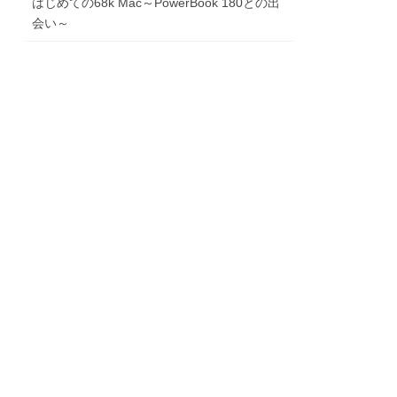
はじめての68k Mac～PowerBook 180との出
会い～