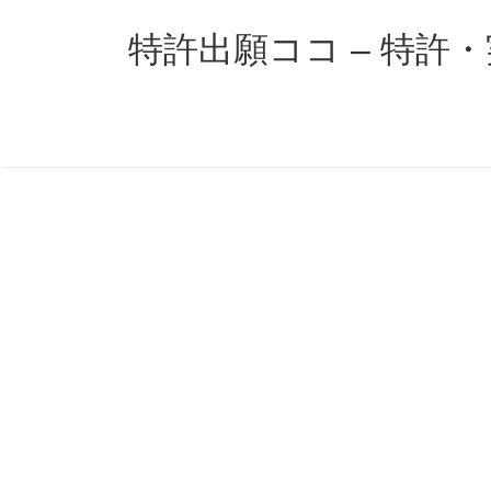
コ
ナ
ン
ビ
特許出願ココ – 特許
テ
ゲ
ン
ー
ツ
シ
へ
ョ
ス
ン
キ
に
ッ
移
プ
動