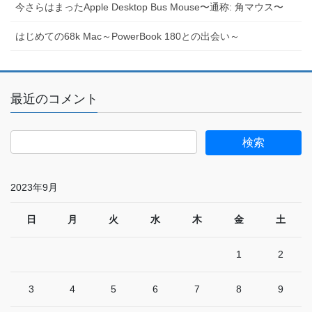
今さらはまったApple Desktop Bus Mouse〜通称: 角マウス〜
はじめての68k Mac～PowerBook 180との出会い～
最近のコメント
2023年9月
日
月
火
水
木
金
土
1
2
3
4
5
6
7
8
9