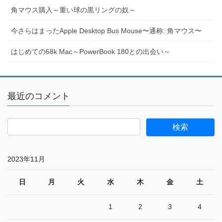
角マウス購入～重い球の黒リングの奴～
今さらはまったApple Desktop Bus Mouse〜通称: 角マウス〜
はじめての68k Mac～PowerBook 180との出会い～
最近のコメント
2023年11月
日
月
火
水
木
金
土
1
2
3
4