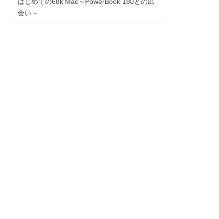
はじめての68k Mac～PowerBook 180との出
会い～