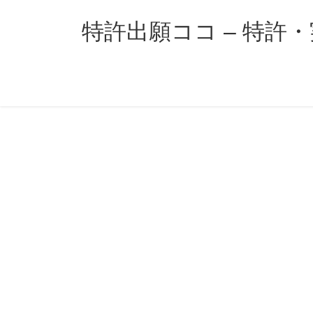
コ
ナ
ン
ビ
特許出願ココ – 特許
テ
ゲ
ン
ー
ツ
シ
へ
ョ
ス
ン
キ
に
ッ
移
プ
動