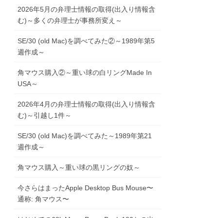
2026年5月の弁理士情報の取得(出入り情報含
む)～多くの弁理士が事務所変え～
SE/30 (old Mac)を調べてみた②～1989年第5
週作成～
角マウス購入②～重い球の白リングMade In
USA～
2026年4月の弁理士情報の取得(出入り情報含
む)～引越し1件～
SE/30 (old Mac)を調べてみた～1989年第21
週作成～
角マウス購入～重い球の黒リングの奴～
今さらはまったApple Desktop Bus Mouse〜
通称: 角マウス〜