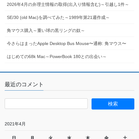
2026年4月の弁理士情報の取得(出入り情報含む)～引越し1件～
SE/30 (old Mac)を調べてみた～1989年第21週作成～
角マウス購入～重い球の黒リングの奴～
今さらはまったApple Desktop Bus Mouse〜通称: 角マウス〜
はじめての68k Mac～PowerBook 180との出会い～
最近のコメント
2021年4月
日
月
火
水
木
金
土