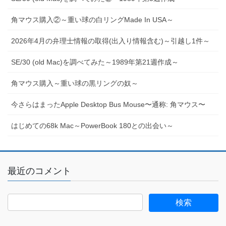
角マウス購入②～重い球の白リングMade In USA～
2026年4月の弁理士情報の取得(出入り情報含む)～引越し1件～
SE/30 (old Mac)を調べてみた～1989年第21週作成～
角マウス購入～重い球の黒リングの奴～
今さらはまったApple Desktop Bus Mouse〜通称: 角マウス〜
はじめての68k Mac～PowerBook 180との出会い～
最近のコメント