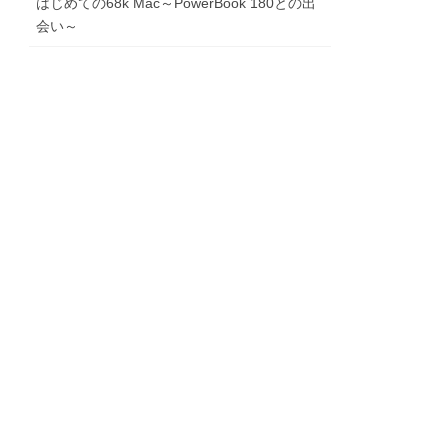
はじめての68k Mac～PowerBook 180との出
会い～