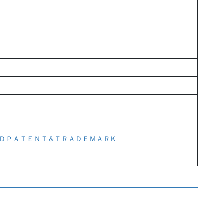
ＤＰＡＴＥＮＴ＆ＴＲＡＤＥＭＡＲＫ