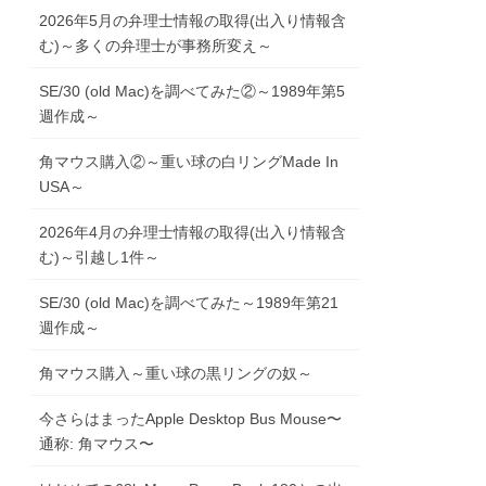
2026年5月の弁理士情報の取得(出入り情報含
む)～多くの弁理士が事務所変え～
SE/30 (old Mac)を調べてみた②～1989年第5
週作成～
角マウス購入②～重い球の白リングMade In
USA～
2026年4月の弁理士情報の取得(出入り情報含
む)～引越し1件～
SE/30 (old Mac)を調べてみた～1989年第21
週作成～
角マウス購入～重い球の黒リングの奴～
今さらはまったApple Desktop Bus Mouse〜
通称: 角マウス〜