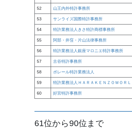
52
山王内外特許事務所
53
サンライズ国際特許事務所
54
特許業務法人きさ特許商標事務所
55
阿部・井窪・片山法律事務所
56
特許業務法人銀座マロニエ特許事務所
57
古谷特許事務所
58
ポレール特許業務法人
59
特許業務法人ＨＡＲＡＫＥＮＺＯＷＯＲＬ
60
好宮特許事務所
61位から90位まで