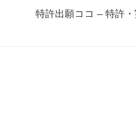
コ
ナ
ン
ビ
特許出願ココ – 特許
テ
ゲ
ン
ー
ツ
シ
へ
ョ
ス
ン
キ
に
ッ
移
プ
動