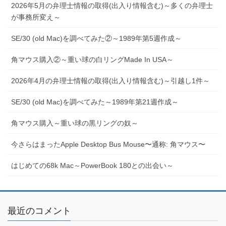
2026年5月の弁理士情報の取得(出入り情報含む)～多くの弁理士
が事務所変え～
SE/30 (old Mac)を調べてみた②～1989年第5週作成～
角マウス購入②～重い球の白リングMade In USA～
2026年4月の弁理士情報の取得(出入り情報含む)～引越し1件～
SE/30 (old Mac)を調べてみた～1989年第21週作成～
角マウス購入～重い球の黒リングの奴～
今さらはまったApple Desktop Bus Mouse〜通称: 角マウス〜
はじめての68k Mac～PowerBook 180との出会い～
最近のコメント