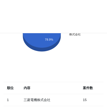
三菱電機株
式会社
ウェアオプ
ティモ ピー
ティーワイ
リミテッド
JFEシビル
株式会社
78.9%
順位
内容
案件数
1
三菱電機株式会社
15