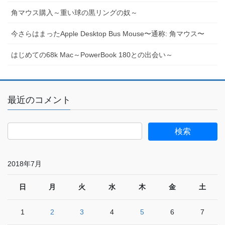
角マウス購入～重い球の黒リングの奴～
今さらはまったApple Desktop Bus Mouse〜通称: 角マウス〜
はじめての68k Mac～PowerBook 180との出会い～
最近のコメント
2018年7月
日
月
火
水
木
金
土
1
2
3
4
5
6
7