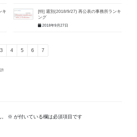
ランキ
[特] 週別(2018/9/27) 再公表の事務所ランキ
ング
2018年9月27日
3
4
5
6
7
特許
ん。
※
が付いている欄は必須項目です