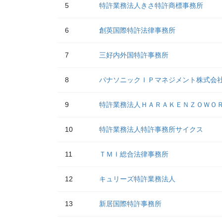
5
特許業務法人きさ特許商標事務所
6
創英国際特許法律事務所
7
三好内外国特許事務所
8
パナソニックＩＰマネジメント株式会
9
特許業務法人ＨＡＲＡＫＥＮＺＯＷＯ
10
特許業務法人特許事務所サイクス
11
ＴＭＩ総合法律事務所
12
キュリーズ特許業務法人
13
新居国際特許事務所