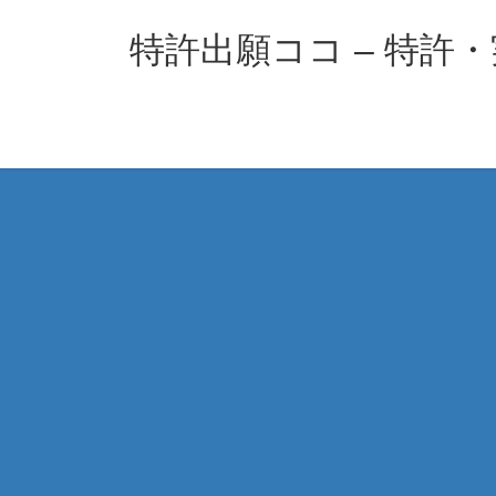
コ
ナ
ン
ビ
特許出願ココ – 特許
テ
ゲ
ン
ー
ツ
シ
へ
ョ
ス
ン
キ
に
ッ
移
プ
動