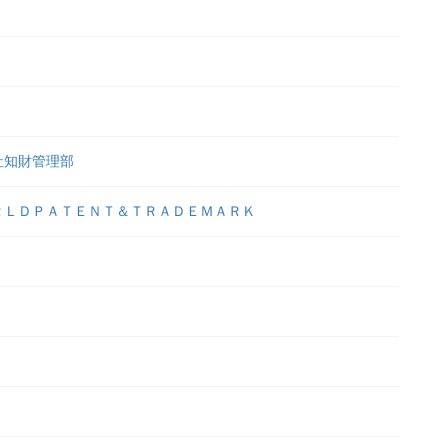
社知財管理部
ＲＬＤＰＡＴＥＮＴ＆ＴＲＡＤＥＭＡＲＫ