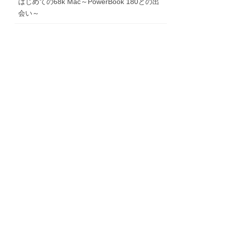
はじめての68k Mac～PowerBook 180との出
会い～