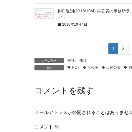
[特] 週別(2018/10/4) 再公表の事務所
ング
2018年10月4日
1
2
特許
、
知財
カテゴリー
PCT
再公表
出願公表
タグ
コメントを残す
メールアドレスが公開されることはありませ
コメント
※