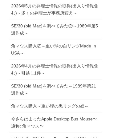
2026年5月の弁理士情報の取得(出入り情報含
む)～多くの弁理士が事務所変え～
SE/30 (old Mac)を調べてみた②～1989年第5
週作成～
角マウス購入②～重い球の白リングMade In
USA～
2026年4月の弁理士情報の取得(出入り情報含
む)～引越し1件～
SE/30 (old Mac)を調べてみた～1989年第21
週作成～
角マウス購入～重い球の黒リングの奴～
今さらはまったApple Desktop Bus Mouse〜
通称: 角マウス〜