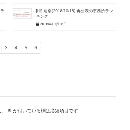
所ラ
[特] 週別(2018/10/18) 再公表の事務所ラン
キング
2018年10月18日
3
4
5
6
ん。
※
が付いている欄は必須項目です