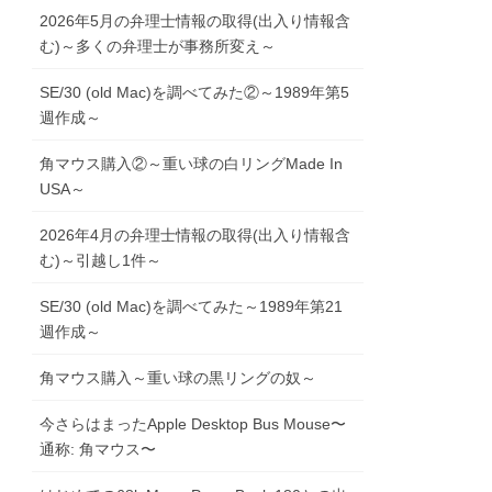
2026年5月の弁理士情報の取得(出入り情報含
む)～多くの弁理士が事務所変え～
SE/30 (old Mac)を調べてみた②～1989年第5
週作成～
角マウス購入②～重い球の白リングMade In
USA～
2026年4月の弁理士情報の取得(出入り情報含
む)～引越し1件～
SE/30 (old Mac)を調べてみた～1989年第21
週作成～
角マウス購入～重い球の黒リングの奴～
今さらはまったApple Desktop Bus Mouse〜
通称: 角マウス〜