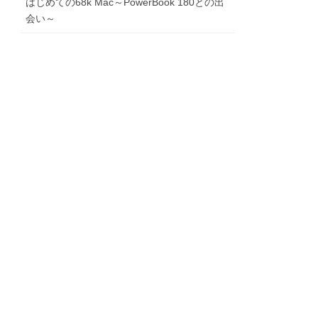
はじめての68k Mac～PowerBook 180との出
会い～