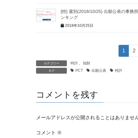
[特] 週別(2018/10/25) 出願公表の事務
ンキング
2018年10月25日
1
2
特許
、
知財
カテゴリー
PCT
出願公表
特許
タグ
コメントを残す
メールアドレスが公開されることはありませ
コメント
※