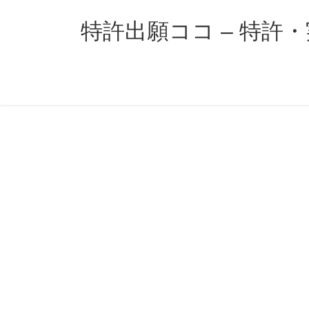
コ
ナ
ン
ビ
特許出願ココ – 特許
テ
ゲ
ン
ー
ツ
シ
へ
ョ
ス
ン
キ
に
ッ
移
プ
動