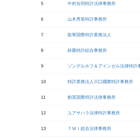
5
中村合同特許法律事務所
6
山本秀策特許事務所
7
龍華国際特許業務法人
8
鈴榮特許綜合事務所
9
ゾンデルホフ＆アインゼル法律特許
10
特許業務法人川口國際特許事務所
11
創英国際特許法律事務所
12
ユアサハラ法律特許事務所
13
ＴＭＩ総合法律事務所