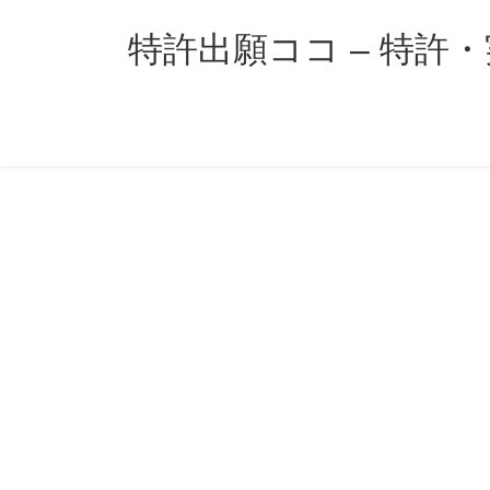
コ
ナ
ン
ビ
特許出願ココ – 特許
テ
ゲ
ン
ー
ツ
シ
へ
ョ
ス
ン
キ
に
ッ
移
プ
動