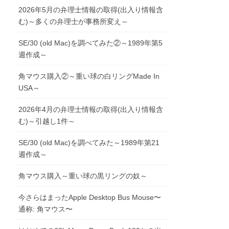
2026年5月の弁理士情報の取得(出入り情報含
む)～多くの弁理士が事務所変え～
SE/30 (old Mac)を調べてみた②～1989年第5
週作成～
角マウス購入②～重い球の白リングMade In
USA～
2026年4月の弁理士情報の取得(出入り情報含
む)～引越し1件～
SE/30 (old Mac)を調べてみた～1989年第21
週作成～
角マウス購入～重い球の黒リングの奴～
今さらはまったApple Desktop Bus Mouse〜
通称: 角マウス〜