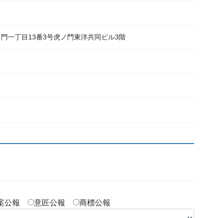
区虎ノ門一丁目13番3号虎ノ門東洋共同ビル3階
新案公報
意匠公報
商標公報