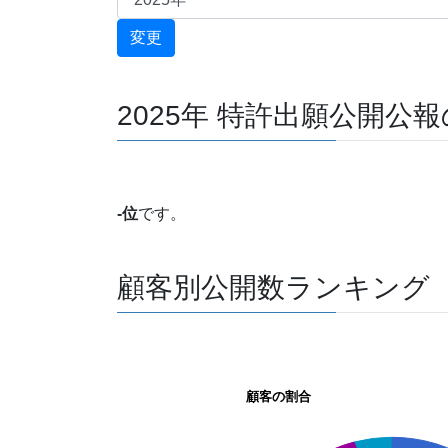
2025年 特許出願公開公
-位
です。
顧客別公開数ランキング
顧客の割合