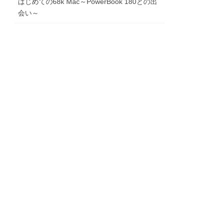
はじめての68k Mac～PowerBook 180との出
会い～