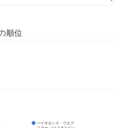
報の順位
バイオセンス・ウエブ
スター・(イスラエル)・