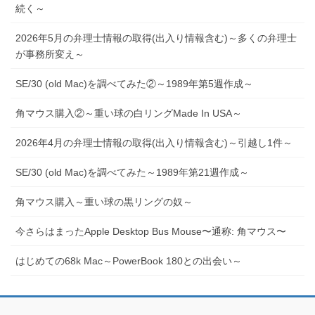
続く～
2026年5月の弁理士情報の取得(出入り情報含む)～多くの弁理士
が事務所変え～
SE/30 (old Mac)を調べてみた②～1989年第5週作成～
角マウス購入②～重い球の白リングMade In USA～
2026年4月の弁理士情報の取得(出入り情報含む)～引越し1件～
SE/30 (old Mac)を調べてみた～1989年第21週作成～
角マウス購入～重い球の黒リングの奴～
今さらはまったApple Desktop Bus Mouse〜通称: 角マウス〜
はじめての68k Mac～PowerBook 180との出会い～