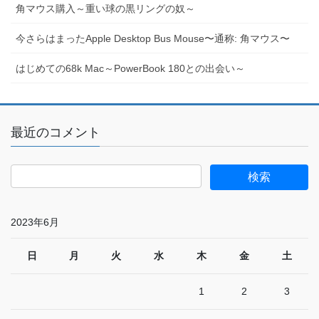
角マウス購入～重い球の黒リングの奴～
今さらはまったApple Desktop Bus Mouse〜通称: 角マウス〜
はじめての68k Mac～PowerBook 180との出会い～
最近のコメント
2023年6月
日
月
火
水
木
金
土
1
2
3