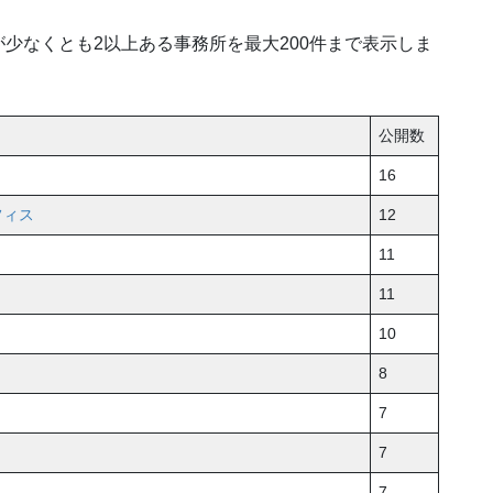
少なくとも2以上ある事務所を最大200件まで表示しま
公開数
16
フィス
12
11
11
10
8
7
7
7