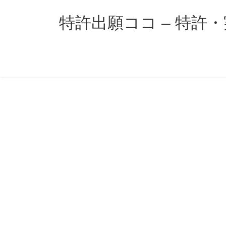
コ
ナ
ン
ビ
特許出願ココ – 特許
テ
ゲ
ン
ー
ツ
シ
へ
ョ
ス
ン
キ
に
ッ
移
プ
動