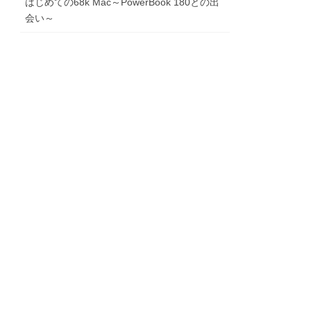
はじめての68k Mac～PowerBook 180との出
会い～