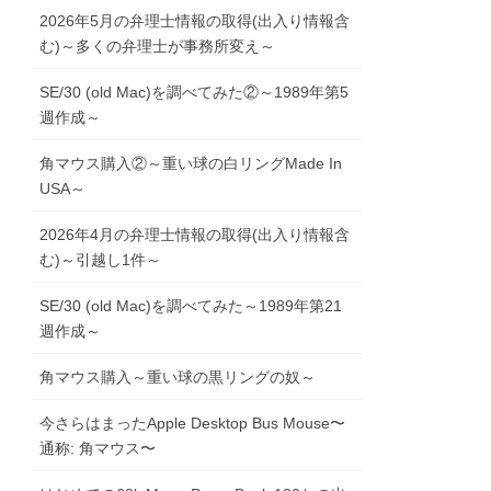
2026年5月の弁理士情報の取得(出入り情報含
む)～多くの弁理士が事務所変え～
SE/30 (old Mac)を調べてみた②～1989年第5
週作成～
角マウス購入②～重い球の白リングMade In
USA～
2026年4月の弁理士情報の取得(出入り情報含
む)～引越し1件～
SE/30 (old Mac)を調べてみた～1989年第21
週作成～
角マウス購入～重い球の黒リングの奴～
今さらはまったApple Desktop Bus Mouse〜
通称: 角マウス〜