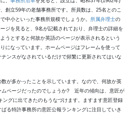
次に、
事務所沿革
を見ると、設立は、昭和37年(1962年)
、創立59年の老舗事務所です。所員数は、25名とのこ
とで中小といった事務所規模でしょうか。
所属弁理士
の
ページを見ると、9名が記載されており、弁理士の詳細を
みようとすると何故か英語のページが表示されるという
造りになっています。ホームページはフレームを使って
テナンスがなされているだけで頻繁に更新されてはいな
の数が多かったことを示しています。なので、何故か英
ームページだったのでしょうか? 近年の傾向は、意匠が
ンキングに出てきたのもうなづけます。ますます意匠登録
すばる特許事務所の意匠公報ランキングに注目していき