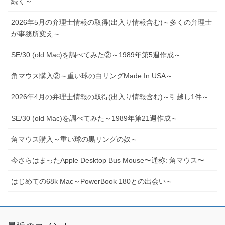
続く～
2026年5月の弁理士情報の取得(出入り情報含む)～多くの弁理士
が事務所変え～
SE/30 (old Mac)を調べてみた②～1989年第5週作成～
角マウス購入②～重い球の白リングMade In USA～
2026年4月の弁理士情報の取得(出入り情報含む)～引越し1件～
SE/30 (old Mac)を調べてみた～1989年第21週作成～
角マウス購入～重い球の黒リングの奴～
今さらはまったApple Desktop Bus Mouse〜通称: 角マウス〜
はじめての68k Mac～PowerBook 180との出会い～