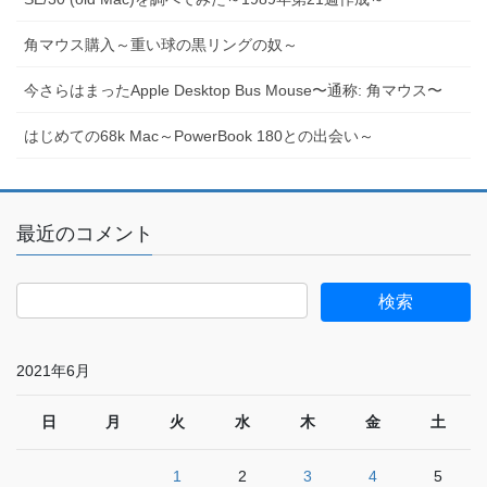
角マウス購入～重い球の黒リングの奴～
今さらはまったApple Desktop Bus Mouse〜通称: 角マウス〜
はじめての68k Mac～PowerBook 180との出会い～
最近のコメント
2021年6月
日
月
火
水
木
金
土
1
2
3
4
5