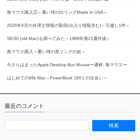
角マウス購入②～重い球の白リングMade In USA～
2026年4月の弁理士情報の取得(出入り情報含む)～引越し1件～
SE/30 (old Mac)を調べてみた～1989年第21週作成～
角マウス購入～重い球の黒リングの奴～
今さらはまったApple Desktop Bus Mouse〜通称: 角マウス〜
はじめての68k Mac～PowerBook 180との出会い～
最近のコメント