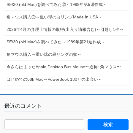
SE/30 (old Mac)を調べてみた②～1989年第5週作成～
角マウス購入②～重い球の白リングMade In USA～
2026年4月の弁理士情報の取得(出入り情報含む)～引越し1件～
SE/30 (old Mac)を調べてみた～1989年第21週作成～
角マウス購入～重い球の黒リングの奴～
今さらはまったApple Desktop Bus Mouse〜通称: 角マウス〜
はじめての68k Mac～PowerBook 180との出会い～
最近のコメント