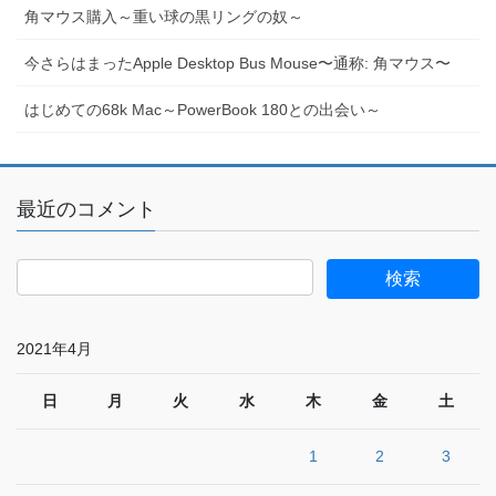
角マウス購入～重い球の黒リングの奴～
今さらはまったApple Desktop Bus Mouse〜通称: 角マウス〜
はじめての68k Mac～PowerBook 180との出会い～
最近のコメント
2021年4月
日
月
火
水
木
金
土
1
2
3