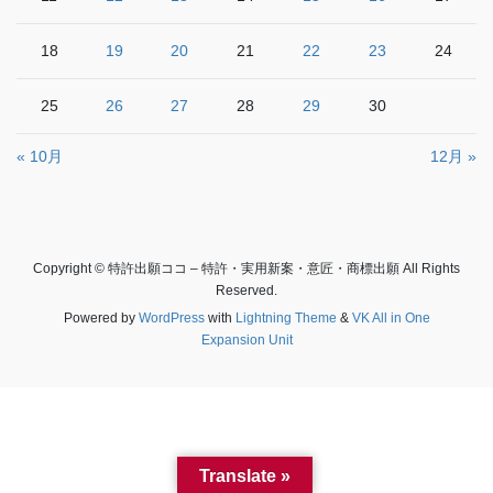
18
19
20
21
22
23
24
25
26
27
28
29
30
« 10月
12月 »
Copyright © 特許出願ココ – 特許・実用新案・意匠・商標出願 All Rights
Reserved.
Powered by
WordPress
with
Lightning Theme
&
VK All in One
Expansion Unit
Translate »