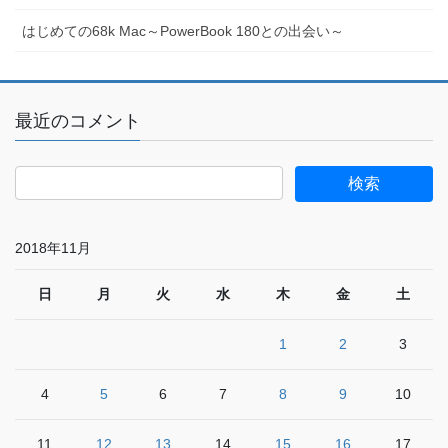
はじめての68k Mac～PowerBook 180との出会い～
最近のコメント
2018年11月
日
月
火
水
木
金
土
1
2
3
4
5
6
7
8
9
10
11
12
13
14
15
16
17