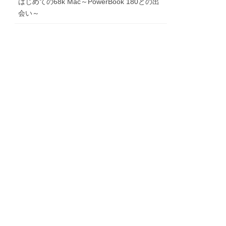
はじめての68k Mac～PowerBook 180との出
会い～