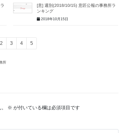
所ラ
[意] 週別(2018/10/15) 意匠公報の事務所ラ
ンキング
2018年10月15日
2
3
4
5
務所
ん。
※
が付いている欄は必須項目です