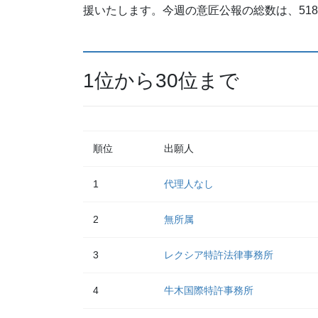
援いたします。今週の意匠公報の総数は、51
1位から30位まで
順位
出願人
1
代理人なし
2
無所属
3
レクシア特許法律事務所
4
牛木国際特許事務所