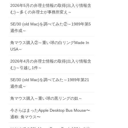
2026年5月の弁理士情報の取得(出入り情報含
む)～多くの弁理士が事務所変え～
SE/30 (old Mac)を調べてみた②～1989年第5
週作成～
角マウス購入②～重い球の白リングMade In
USA～
2026年4月の弁理士情報の取得(出入り情報含
む)～引越し1件～
SE/30 (old Mac)を調べてみた～1989年第21
週作成～
角マウス購入～重い球の黒リングの奴～
今さらはまったApple Desktop Bus Mouse〜
通称: 角マウス〜