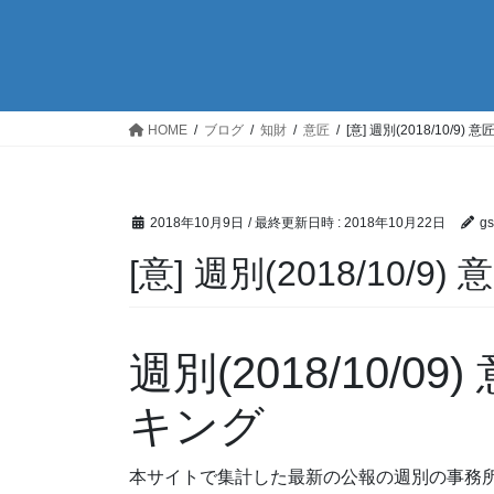
HOME
ブログ
知財
意匠
[意] 週別(2018/10/
2018年10月9日
/ 最終更新日時 :
2018年10月22日
g
[意] 週別(2018/10
週別(2018/10/
キング
本サイトで集計した最新の公報の週別の事務