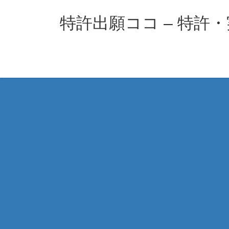
コ
ナ
ン
ビ
特許出願ココ – 特許
テ
ゲ
ン
ー
ツ
シ
へ
ョ
ス
ン
キ
に
ッ
移
プ
動