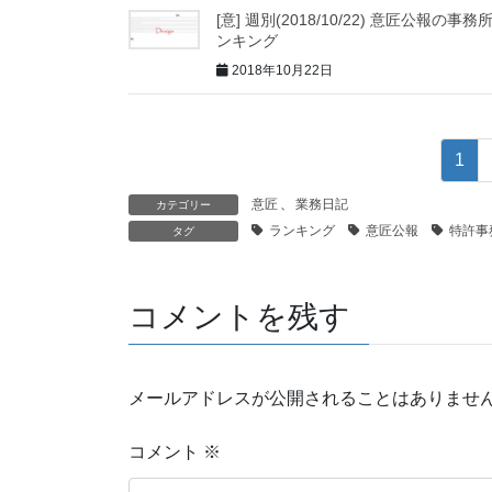
[意] 週別(2018/10/22) 意匠公報の事務
ンキング
2018年10月22日
1
意匠
、
業務日記
カテゴリー
ランキング
意匠公報
特許事
タグ
コメントを残す
メールアドレスが公開されることはありませ
コメント
※