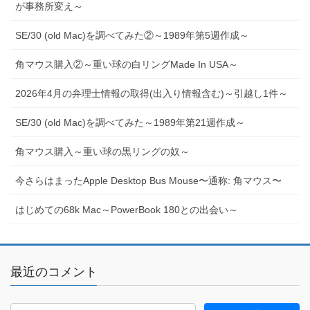
が事務所変え～
SE/30 (old Mac)を調べてみた②～1989年第5週作成～
角マウス購入②～重い球の白リングMade In USA～
2026年4月の弁理士情報の取得(出入り情報含む)～引越し1件～
SE/30 (old Mac)を調べてみた～1989年第21週作成～
角マウス購入～重い球の黒リングの奴～
今さらはまったApple Desktop Bus Mouse〜通称: 角マウス〜
はじめての68k Mac～PowerBook 180との出会い～
最近のコメント