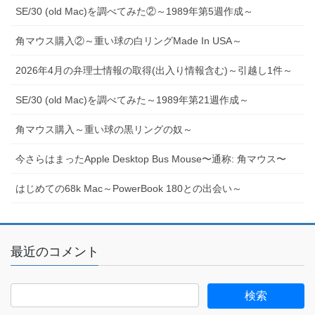
SE/30 (old Mac)を調べてみた②～1989年第5週作成～
角マウス購入②～重い球の白リングMade In USA～
2026年4月の弁理士情報の取得(出入り情報含む)～引越し1件～
SE/30 (old Mac)を調べてみた～1989年第21週作成～
角マウス購入～重い球の黒リングの奴～
今さらはまったApple Desktop Bus Mouse〜通称: 角マウス〜
はじめての68k Mac～PowerBook 180との出会い～
最近のコメント