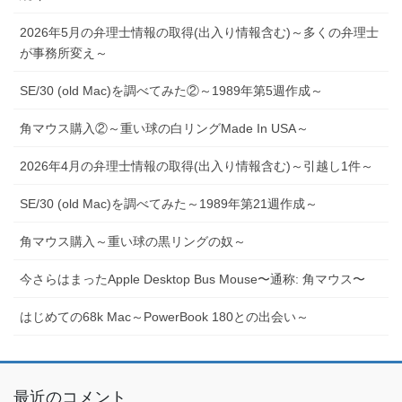
2026年5月の弁理士情報の取得(出入り情報含む)～多くの弁理士
が事務所変え～
SE/30 (old Mac)を調べてみた②～1989年第5週作成～
角マウス購入②～重い球の白リングMade In USA～
2026年4月の弁理士情報の取得(出入り情報含む)～引越し1件～
SE/30 (old Mac)を調べてみた～1989年第21週作成～
角マウス購入～重い球の黒リングの奴～
今さらはまったApple Desktop Bus Mouse〜通称: 角マウス〜
はじめての68k Mac～PowerBook 180との出会い～
最近のコメント